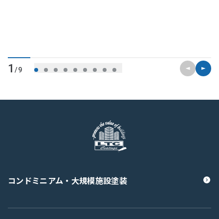
前のスライ
次のス
1
/9
コンドミニアム・大規模施設塗装