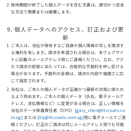
保持期間が終了した個人データを含む文書は、適切かつ安全
な方法で廃棄または破棄します。
9. 個人データへのアクセス、訂正および更
新
ご本人は、当社が保有するご自身の個人情報の写しを請求す
る権利を有します。請求を希望される場合は、本ウェブサイ
トに記載のメールアドレス宛にご連絡ください。なお、アク
セス請求の処理にあたっては、合理的な手数料を申し受ける
場合があります。手数料の金額は、請求の内容や複雑さに応
じて設定されます。
当社は、ご本人の個人データが正確かつ最新の状態に保たれ
るよう努めます。ご本人の個人データ（氏名、電子メールア
ドレス、支払情報など）に変更がある場合は、正しい情報を
当社のデータ保護責任者（DPO）
[
gary_chen@ltccoats.co
m.sg
]
または
[
lily@ltccoats.com.sg
]
宛に電子メールでご連
絡ください。訂正のご請求は同じメールアドレス宛でも可能