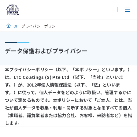
メ
イ
ン
TOP
プライバシーポリシー
コ
ン
テ
データ保護およびプライバシー
ン
ツ
に
本プライバシーポリシー（以下、「本ポリシー」といいます。）
ス
は、LTC Coatings (S) Pte Ltd （以下、「当社」といいま
キ
す。）が、2012年個人情報保護法（以下、「法」といいま
ッ
す。）に従って、個人データをどのように取扱い、管理するかに
プ
ついて定めるものです。本ポリシーにおいて「ご本人」とは、当
社が個人データを収集・利用・開示する対象となるすべての個人
（求職者、請負業者または協力会社、お客様、来訪者など）を指
します。