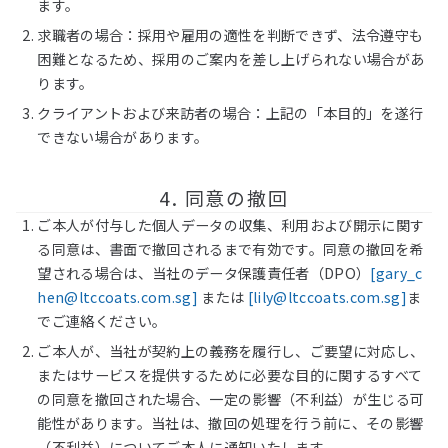
ます。
求職者の場合：採用や雇用の適性を判断できず、法令遵守も
困難となるため、採用のご案内を差し上げられない場合があ
ります。
クライアントおよび来訪者の場合：上記の「本目的」を遂行
できない場合があります。
4. 同意の撤回
ご本人が付与した個人データの収集、利用および開示に関す
る同意は、書面で撤回されるまで有効です。同意の撤回を希
望される場合は、当社のデータ保護責任者（DPO）
[
gary_c
hen@ltccoats.com.sg
]
または
[
lily@ltccoats.com.sg
]
ま
でご連絡ください。
ご本人が、当社が契約上の義務を履行し、ご要望に対応し、
またはサービスを提供するために必要な目的に関するすべて
の同意を撤回された場合、一定の影響（不利益）が生じる可
能性があります。当社は、撤回の処理を行う前に、その影響
（不利益）についてご本人に通知いたします。