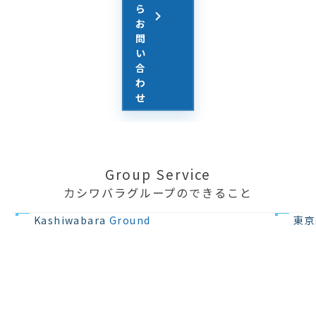
ら
お
問
い
合
わ
せ
Group Service
カシワバラグループのできること
不動産の開発
住宅設計・
Kashiwabara
Ground
東京